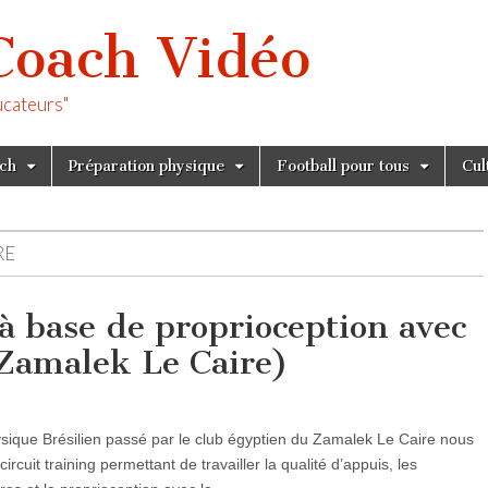
Coach Vidéo
ucateurs"
tch
Préparation physique
Football pour tous
Cul
RE
 à base de proprioception avec
 Zamalek Le Caire)
sique Brésilien passé par le club égyptien du Zamalek Le Caire nous
rcuit training permettant de travailler la qualité d’appuis, les