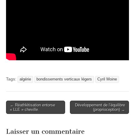
Tags:
algérie
bondissements verticaux légers
Cyril Moine
Post
← Réathlétisation entorse
Développement de l’équilibre
« LLE » cheville.
(proprioception) →
navigation
Laisser un commentaire