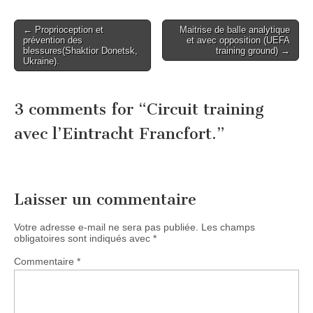
Post
← Proprioception et
Maitrise de balle analytique
prévention des
et avec opposition (UEFA
navigation
blessures(Shaktior Donetsk,
training ground) →
Ukraine).
3 comments for “
Circuit training
avec l’Eintracht Francfort.
”
Laisser un commentaire
Votre adresse e-mail ne sera pas publiée.
Les champs
obligatoires sont indiqués avec
*
Commentaire
*