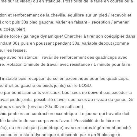
sur la vidéo) ou en statique. Possibilité de le faire en course ou à
ption et renforcement de la cheville. équilibre sur un pied / recevoir et
d droit puis 30s pied gauche. Varier en faisant « réception / amener
au coéquipier).
avail de force / gainage dynamique/ Chercher à tirer son coéquipier dans
pendant 30s puis en poussant pendant 30s. Variable debout (comme
sur les fesses.
cage avec résistance. Travail de renforcement des quadriceps avec
re. Rotation 1minute de travail avec résistance / 1 minute pour faire
l instable puis réception du sol en excentrique pour les quadriceps.
ed droit ou gauche ou pieds joints) sur le BOSU.
trie par bondissements verticaux. Les haies ne doivent pas excéder la
ravail pieds joints, possibilité d’avoir des haies au niveau du genou. Si
teurs cheville (environ 20à 30cm suffisent).
chio-jambiers en contraction excentrique. Le joueur qui travaille doit
ble la chute de son corps vers l’avant. Possibilité de le faire en
o), ou en statique (isométrique) avec un corps légèrement penché
pas ou en « stato-dynamique » descente par « arrêt blocage ».