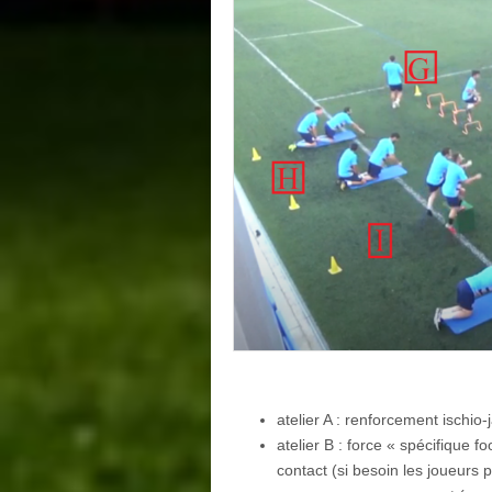
atelier A : renforcement ischio-
atelier B : force « spécifique 
contact (si besoin les joueurs p