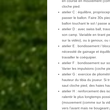
en course en mouvement (comme 
cloche pied.
atelier C : équilibre, proprioce
passer le ballon. Faire 30s pie
ballon touchant le sol / passe 
atelier D : avec swiss ball, tr
son camp. Variable en tirant 
sur la vidéo), ou à genoux, ou 
atelier E : bondissement / blo
nécessité de gainage et équilib
travailler le coéquipier.
atelier F : bondissement sur so
Varier les impulsions (coche pi
atelier G : exercice de pliomé
hauteur du tibia du joueur. Si t
saut cloche pied, des haies hau
atelier H : renforcement des is
ralentir le plus longtemps possi
(mouvement (comme sur la vidé
vers l’avant mais ne bougeant 