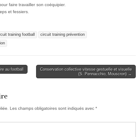
our faire travailler son coéquipier.
eps et fessiers.
rcuit training football
circuit training prévention
ion
re au football
Conservation collective vitesse gestuelle et visuelle
(S. Pennacchio, Mouscron) →
ire
liée.
Les champs obligatoires sont indiqués avec
*