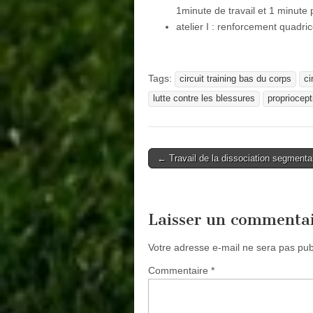
1minute de travail et 1 minute p
atelier I : renforcement quadric
Tags:
circuit training bas du corps
ci
lutte contre les blessures
propriocept
Post
← Travail de la dissociation segmentai
navigation
Laisser un commenta
Votre adresse e-mail ne sera pas pub
Commentaire
*