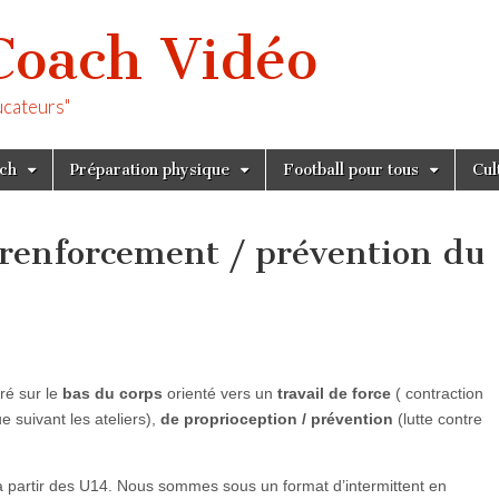
Coach Vidéo
ucateurs"
tch
Préparation physique
Football pour tous
Cul
g renforcement / prévention du
ré sur le
bas du corps
orienté vers un
travail de force
( contraction
e suivant les ateliers),
de proprioception / prévention
(lutte contre
 à partir des U14. Nous sommes sous un format d’intermittent en