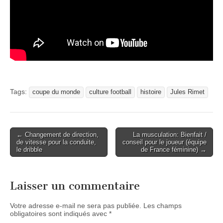
Tags:
coupe du monde
culture football
histoire
Jules Rimet
Post
← Changement de direction,
La musculation: Bienfait /
de vitesse pour la conduite,
conseil pour le joueur (équipe
navigation
le dribble
de France féminine) →
Laisser un commentaire
Votre adresse e-mail ne sera pas publiée.
Les champs
obligatoires sont indiqués avec
*