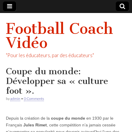
Football Coach
Vidéo
"Pour les éducateurs, par des éducateurs"
Coupe du monde:
Développer sa « culture
foot ».
by
admin
•
0 Comments
Depuis la création de la
coupe du monde
en 1930 par le
Français
Jules Rimet
, cette compétition n’a jamais cessée
n’augmenter sa popularité pour devenir aujourd’hui l’une des