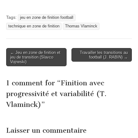
Tags:
jeu en zone de finition football
technique en zone de finition
Thomas Vlaminck
Post
← Jeu en zone de finition et
Travailler les transitions au
jeu de transition (Slavco
football (J. RABIN) →
navigation
Vojneski)
1 comment for “
Finition avec
progressivité et variabilité (T.
Vlaminck)
”
Laisser un commentaire