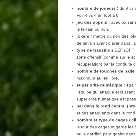
nombre de joueurs :
du 9 vs 
Voir 4 vs 4 en foot à 8.
jeu des appuis :
avec ou sans
le terrain ou non.
jokers :
mettre ou non des joke
de terrain avant d’aller dans l’a
type de transition DEF /OFF 
zone offensif (comme sur le sc
récupération) par la conduite d
nombre de touches de balle (
maximum au jeu libre.
supériorité numérique :
égali
l’équipe qui attaque et laissan
supériorité numérique est poss
jeu dans le rond central (pr
et des attaquants dans le rond 
nombre et type de cages / ci
le tour des cages et garde les
ou le gardien peut goaler dans 