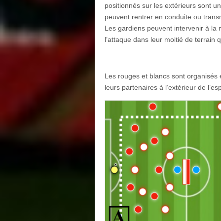
positionnés sur les extérieurs sont un
peuvent rentrer en conduite ou transme
Les gardiens peuvent intervenir à la 
l’attaque dans leur moitié de terrain 
Les rouges et blancs sont organisés 
leurs partenaires à l’extérieur de l’e