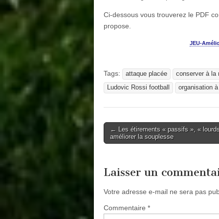
Ci-dessous vous trouverez le PDF comp
propose.
JEU-Amélio
Tags:
attaque placée
conserver à la 
Ludovic Rossi football
organisation à
Post
← Les étirements « passifs », « lourd
améliorer la souplesse
navigation
Laisser un commenta
Votre adresse e-mail ne sera pas pub
Commentaire
*