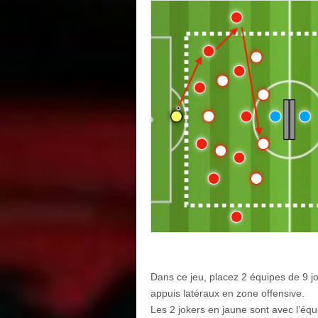
Dans ce jeu, placez 2 équipes de 9 jo
appuis latéraux en zone offensive.
Les 2 jokers en jaune sont avec l’équ