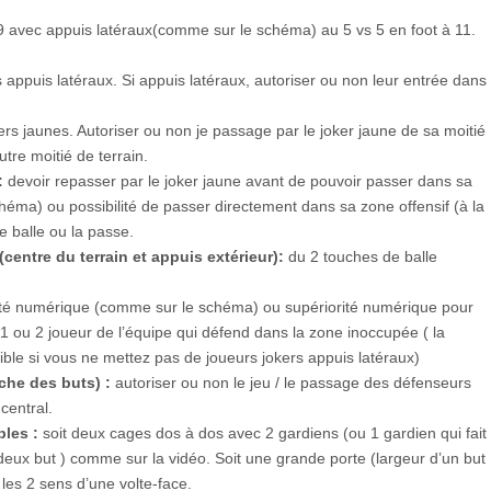
9 avec appuis latéraux(comme sur le schéma) au 5 vs 5 en foot à 11.
 appuis latéraux. Si appuis latéraux, autoriser ou non leur entrée dans
rs jaunes. Autoriser ou non je passage par le joker jaune de sa moitié
utre moitié de terrain.
:
devoir repasser par le joker jaune avant de pouvoir passer dans sa
héma) ou possibilité de passer directement dans sa zone offensif (à la
e balle ou la passe.
centre du terrain et appuis extérieur):
du 2 touches de balle
té numérique (comme sur le schéma) ou supériorité numérique pour
t 1 ou 2 joueur de l’équipe qui défend dans la zone inoccupée ( la
ible si vous ne mettez pas de joueurs jokers appuis latéraux)
oche des buts) :
autoriser ou non le jeu / le passage des défenseurs
central.
bles :
soit deux cages dos à dos avec 2 gardiens (ou 1 gardien qui fait
 deux but ) comme sur la vidéo. Soit une grande porte (largeur d’un but
les 2 sens d’une volte-face.