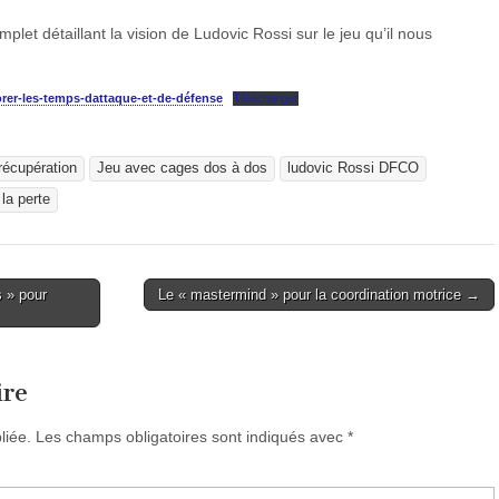
let détaillant la vision de Ludovic Rossi sur le jeu qu’il nous
rer-les-temps-dattaque-et-de-défense
Télécharger
récupération
Jeu avec cages dos à dos
ludovic Rossi DFCO
 la perte
s » pour
Le « mastermind » pour la coordination motrice →
ire
liée.
Les champs obligatoires sont indiqués avec
*