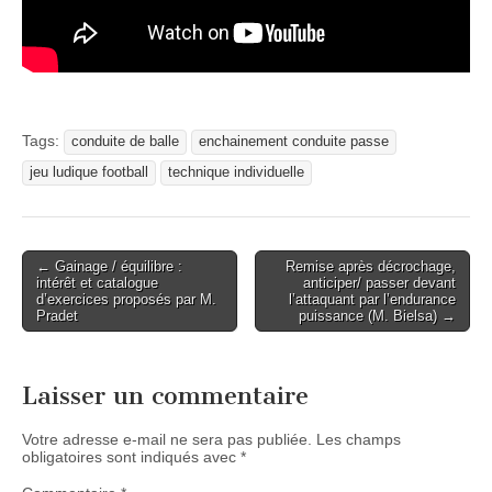
Tags:
conduite de balle
enchainement conduite passe
jeu ludique football
technique individuelle
Post
← Gainage / équilibre :
Remise après décrochage,
intérêt et catalogue
anticiper/ passer devant
navigation
d’exercices proposés par M.
l’attaquant par l’endurance
Pradet
puissance (M. Bielsa) →
Laisser un commentaire
Votre adresse e-mail ne sera pas publiée.
Les champs
obligatoires sont indiqués avec
*