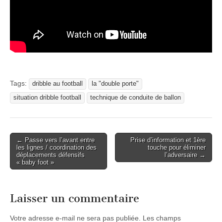
Tags:
dribble au football
la "double porte"
situation dribble football
technique de conduite de ballon
Post
← Passe vers l’avant entre
Prise d’information et 1ère
les lignes / coordination des
touche pour éliminer
navigation
déplacements défensifs
l’adversaire →
« baby foot »
Laisser un commentaire
Votre adresse e-mail ne sera pas publiée.
Les champs