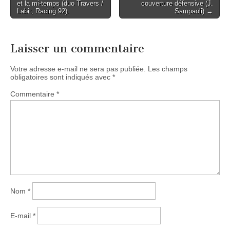
et la mi-temps (duo Travers /
couverture défensive (J.
navigation
Labit, Racing 92).
Sampaoli) →
Laisser un commentaire
Votre adresse e-mail ne sera pas publiée.
Les champs
obligatoires sont indiqués avec
*
Commentaire
*
Nom
*
E-mail
*