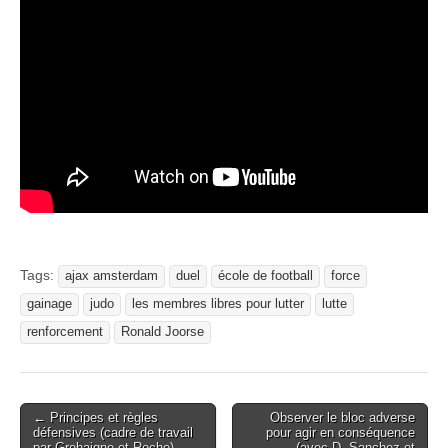
Tags:
ajax amsterdam
duel
école de football
force
gainage
judo
les membres libres pour lutter
lutte
renforcement
Ronald Joorse
Post
← Principes et règles
Observer le bloc adverse
défensives (cadre de travail
pour agir en conséquence
navigation
par Grehaigne et Roche)
(avec D. Sanchez et