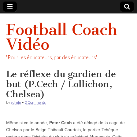
Football Coach
Vidéo
"Pour les éducateurs, par des éducateurs"
Le réflexe du gardien de
but (P.Cech / Lollichon,
Chelsea)
by
admin
•
0 Comments
Même si cette année,
Peter Cech
a été délogé de la cage de
Chelsea par le Belge Thibault Courtois, le portier Tchèque
restera dans l’histoire du club du président Abramovic. Cette