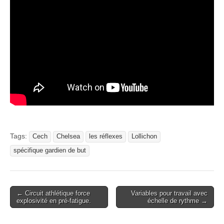
Tags:
Cech
Chelsea
les réflexes
Lollichon
spécifique gardien de but
Post
← Circuit athlétique force
Variables pour travail avec
explosivité en pré-fatigue.
échelle de rythme →
navigation