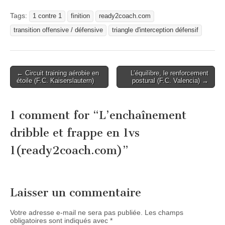
Tags:
1 contre 1
finition
ready2coach.com
transition offensive / défensive
triangle d'interception défensif
Post
← Circuit training aérobie en
L’équilibre, le renforcement
étoile (F.C. Kaiserslautern)
postural (F.C. Valencia) →
navigation
1 comment for “
L’enchaînement
dribble et frappe en 1vs
1(ready2coach.com)
”
Laisser un commentaire
Votre adresse e-mail ne sera pas publiée.
Les champs
obligatoires sont indiqués avec
*