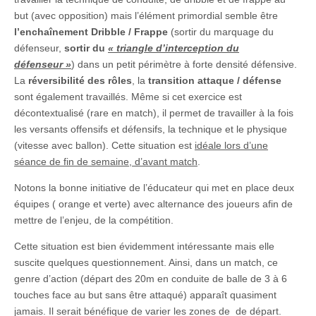
but (avec opposition) mais l’élément primordial semble être
l’enchaînement Dribble / Frappe
(sortir du marquage du
défenseur,
sortir du
« triangle d’interception du
défenseur »
) dans un petit périmètre à forte densité défensive.
La
réversibilité des rôles
, la
transition attaque / défense
sont également travaillés. Même si cet exercice est
décontextualisé (rare en match), il permet de travailler à la fois
les versants offensifs et défensifs, la technique et le physique
(vitesse avec ballon). Cette situation est
idéale lors d’une
séance de fin de semaine, d’avant match
.
Notons la bonne initiative de l’éducateur qui met en place deux
équipes ( orange et verte) avec alternance des joueurs afin de
mettre de l’enjeu, de la compétition.
Cette situation est bien évidemment intéressante mais elle
suscite quelques questionnement. Ainsi, dans un match, ce
genre d’action (départ des 20m en conduite de balle de 3 à 6
touches face au but sans être attaqué) apparaît quasiment
jamais. Il serait bénéfique de varier les zones de de départ.