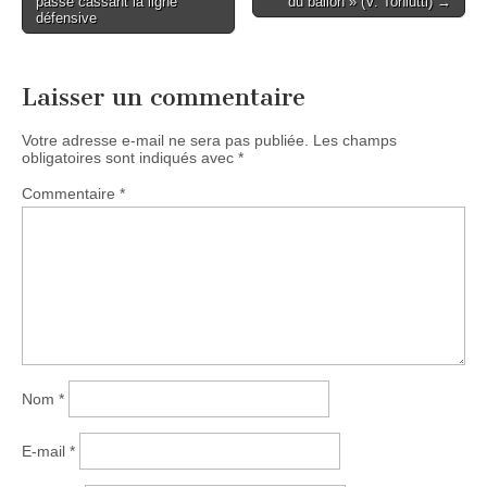
passe cassant la ligne
du ballon » (V. Toniutti) →
navigation
défensive
Laisser un commentaire
Votre adresse e-mail ne sera pas publiée.
Les champs
obligatoires sont indiqués avec
*
Commentaire
*
Nom
*
E-mail
*