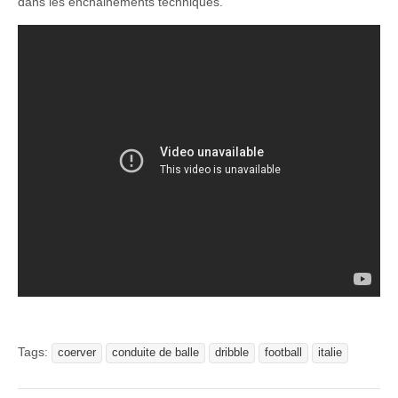
dans les enchainements techniques.
Tags:
coerver
conduite de balle
dribble
football
italie