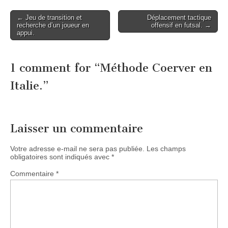
Post
← Jeu de transition et
Déplacement tactique
recherche d’un joueur en
offensif en futsal. →
navigation
appui.
1 comment for “
Méthode Coerver en
Italie.
”
Laisser un commentaire
Votre adresse e-mail ne sera pas publiée.
Les champs
obligatoires sont indiqués avec
*
Commentaire
*