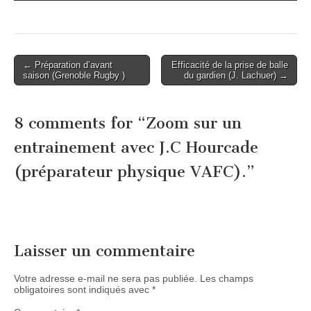
Post
← Préparation d’avant
Efficacité de la prise de balle
saison (Grenoble Rugby )
du gardien (J. Lachuer) →
navigation
8 comments for “
Zoom sur un
entrainement avec J.C Hourcade
(préparateur physique VAFC).
”
Laisser un commentaire
Votre adresse e-mail ne sera pas publiée.
Les champs
obligatoires sont indiqués avec
*