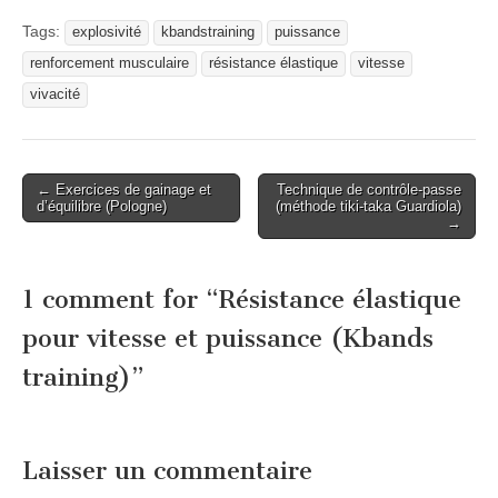
Tags:
explosivité
kbandstraining
puissance
renforcement musculaire
résistance élastique
vitesse
vivacité
Post
← Exercices de gainage et
Technique de contrôle-passe
d’équilibre (Pologne)
(méthode tiki-taka Guardiola)
navigation
→
1 comment for “
Résistance élastique
pour vitesse et puissance (Kbands
training)
”
Laisser un commentaire