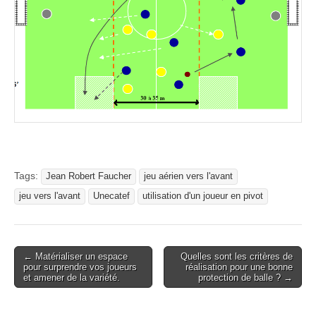
Tags:
Jean Robert Faucher
jeu aérien vers l'avant
jeu vers l'avant
Unecatef
utilisation d'un joueur en pivot
Post
← Matérialiser un espace
Quelles sont les critères de
pour surprendre vos joueurs
réalisation pour une bonne
navigation
et amener de la variété.
protection de balle ? →