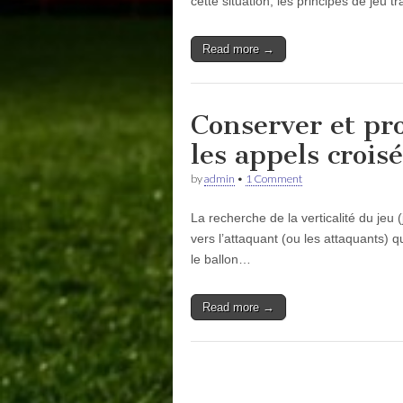
cette situation, les principes de jeu t
Read more →
Conserver et pr
les appels crois
by
admin
•
1 Comment
La recherche de la verticalité du jeu (
vers l’attaquant (ou les attaquants) q
le ballon…
Read more →