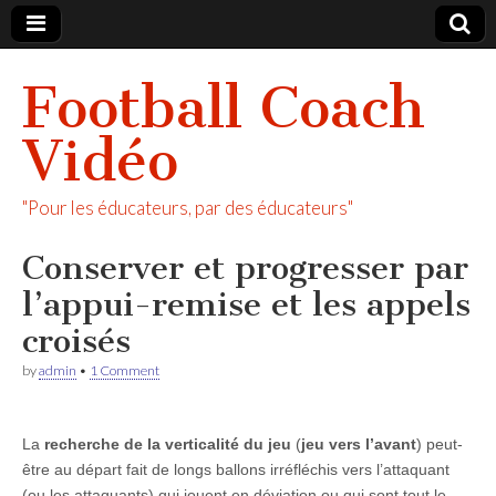
Football Coach
Vidéo
"Pour les éducateurs, par des éducateurs"
Conserver et progresser par
l’appui-remise et les appels
croisés
by
admin
•
1 Comment
La
recherche de la verticalité du jeu
(
jeu vers l’avant
) peut-
être au départ fait de longs ballons irréfléchis vers l’attaquant
(ou les attaquants) qui jouent en déviation ou qui sont tout le