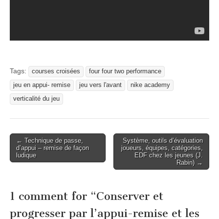
Tags:
courses croisées
four four two performance
jeu en appui- remise
jeu vers l'avant
nike academy
verticalité du jeu
Post
← Technique de passe,
Système, outils d’évaluation
d’appui – remise de façon
joueurs, équipes, catégories,
navigation
ludique
EDF chez les jeunes (J.
Rabin) →
1 comment for “
Conserver et
progresser par l’appui-remise et les