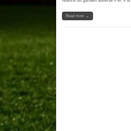
relance du gardien adverse » et » l
Read more →