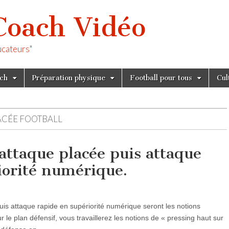
Coach Vidéo
ucateurs"
tch
Préparation physique
Football pour tous
Cul
ACÉE FOOTBALL
attaque placée puis attaque
iorité numérique.
uis attaque rapide en supériorité numérique seront les notions
r le plan défensif, vous travaillerez les notions de « pressing haut sur