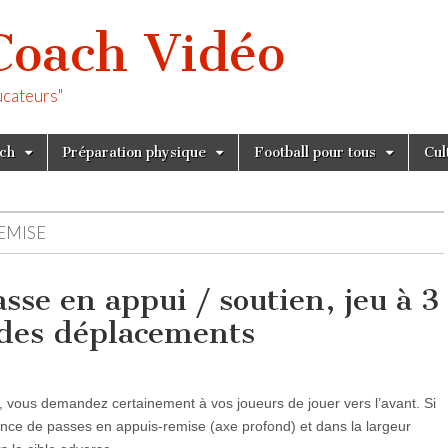
Coach Vidéo
ucateurs"
tch
Préparation physique
Football pour tous
Cul
EMISE
se en appui / soutien, jeu à 3
 des déplacements
e, vous demandez certainement à vos joueurs de jouer vers l’avant. Si
rnance de passes en appuis-remise (axe profond) et dans la largeur