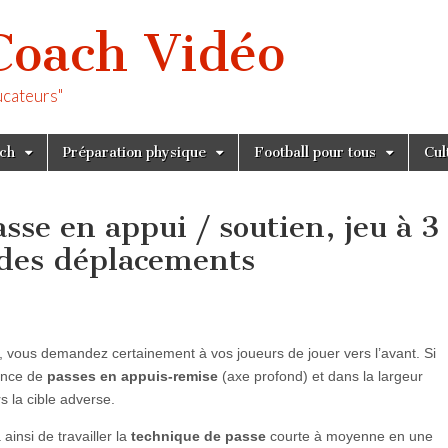
Coach Vidéo
ucateurs"
tch
Préparation physique
Football pour tous
Cul
se en appui / soutien, jeu à 3
 des déplacements
e, vous demandez certainement à vos joueurs de jouer vers l’avant. Si
nance de
passes en appuis-remise
(axe profond) et dans la largeur
s la cible adverse.
ainsi de travailler la
technique de passe
courte à moyenne en une