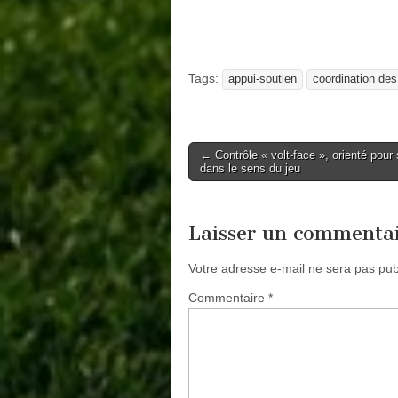
Tags:
appui-soutien
coordination de
Post
← Contrôle « volt-face », orienté pour
dans le sens du jeu
navigation
Laisser un commenta
Votre adresse e-mail ne sera pas pub
Commentaire
*