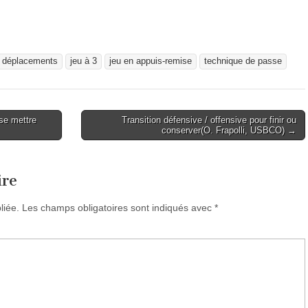
s déplacements
jeu à 3
jeu en appuis-remise
technique de passe
 se mettre
Transition défensive / offensive pour finir ou
conserver(O. Frapolli, USBCO) →
ire
liée.
Les champs obligatoires sont indiqués avec
*