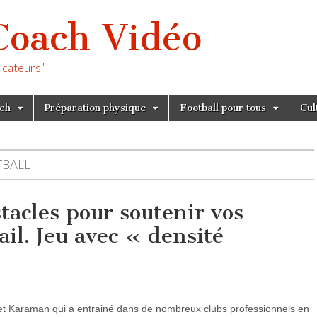
Coach Vidéo
ucateurs"
tch
Préparation physique
Football pour tous
Cul
TBALL
stacles pour soutenir vos
ail. Jeu avec « densité
met Karaman qui a entrainé dans de nombreux clubs professionnels en