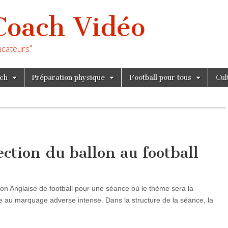
Coach Vidéo
ucateurs"
tch
Préparation physique
Football pour tous
Cul
ection du ballon au football
tion Anglaise de football pour une séance où le thème sera la
ace au marquage adverse intense. Dans la structure de la séance, la
r…