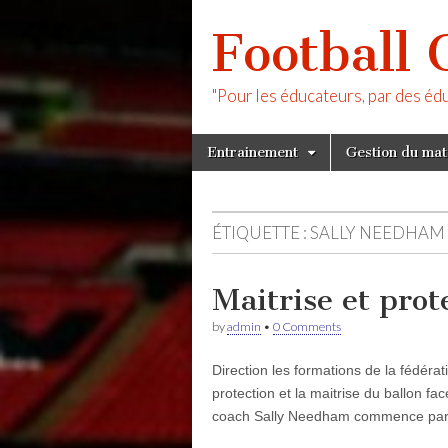
Football 
"Pour les éducateurs, par des éd
Skip
Main
Entrainement
Gestion du ma
to
menu
content
ÉTIQUETTE :
SALLY NEEDHAM
Maitrise et prot
by
admin
•
0 Comments
Direction les formations de la fédéra
protection et la maitrise du ballon f
coach Sally Needham commence pa