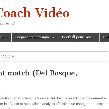
Coach Vidéo
ucateurs"
tch
Préparation physique
Football pour tous
Cul
T MATCH
nt match (Del Bosque,
élection Espagnole sous Vicente Del Bosque lors d’un entrainement à
ler la séance et nous allons analyser s’il existe un changement entre