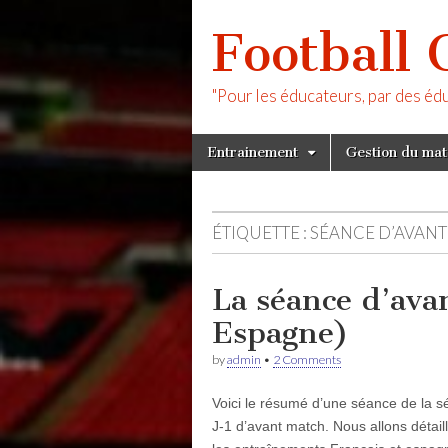
Football 
"Pour les éducateurs, par des éd
Skip
Main
Entrainement
Gestion du ma
to
menu
content
ÉTIQUETTE :
SÉANCE D’AVAN
La séance d’ava
Espagne)
by
admin
•
2 Comments
Voici le résumé d’une séance de la s
J-1 d’avant match. Nous allons détail