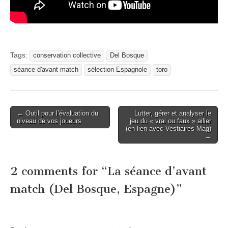
Tags:
conservation collective
Del Bosque
séance d'avant match
sélection Espagnole
toro
Post
← Outil pour l’évaluation du
Lutter, gérer et analyser le
niveau de vos joueurs
jeu du « vrai ou faux » ailier
navigation
(en lien avec Vestiaires Mag)
→
2 comments for “
La séance d’avant
match (Del Bosque, Espagne)
”