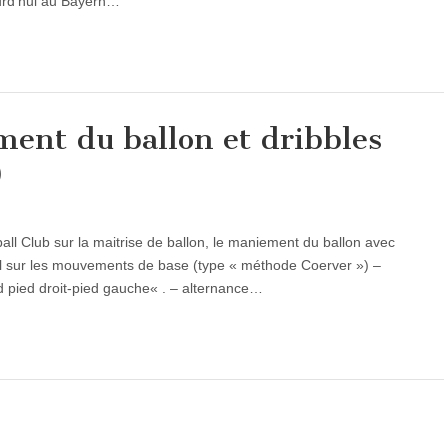
urd’hui au Bayern…
ent du ballon et dribbles
)
ll Club sur la maitrise de ballon, le maniement du ballon avec
ail sur les mouvements de base (type « méthode Coerver ») –
ed pied droit-pied gauche« . – alternance…