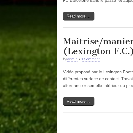
FC Barcelone dans le passé et aujo
Read more →
Maitrise/maniem
(Lexington F.C.
by
admin
•
1 Comment
Vidéo proposé par le Lexington Footba
différentes surface de contact. Trav
alternance « semelle-intérieur du pi
Read more →