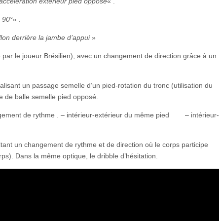
 accélération extérieur pied opposé
« .
à 90°
« .
lon derrière la jambe d’appui
»
 par le joueur Brésilien), avec un changement de direction grâce à un
alisant un passage semelle d’un pied-rotation du tronc (utilisation du
se de balle semelle pied opposé.
ement de rythme . – intérieur-extérieur du même pied – intérieur-
tant un changement de rythme et de direction où le corps participe
orps). Dans la même optique, le dribble d’hésitation.