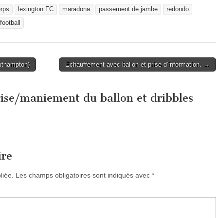
orps
lexington FC
maradona
passement de jambe
redondo
football
uthampton)
Echauffement avec ballon et prise d’information. →
ise/maniement du ballon et dribbles
ire
liée.
Les champs obligatoires sont indiqués avec
*