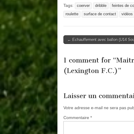
Tags:
coerver
dribble
feintes de c
roulette
surface de contact
vidéos 
Post
← Echauffement avec ballon (U14 So
navigation
1 comment for “
Maitr
(Lexington F.C.)
”
Laisser un commenta
Votre adresse e-mail ne sera pas pub
Commentaire
*