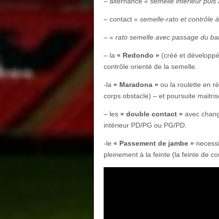
– alternance «
semelle intérieur puis
– contact «
semelle-rato et contrôle 
– «
rato semelle avec passage du bal
– la
« Redondo »
(créé et développé
contrôle orienté de la semelle.
-la
« Maradona »
ou la roulette en ré
corps obstacle) – et poursuite maitri
– les
« double contact »
avec chang
intérieur PD/PG ou PG/PD.
-le
« Passement de jambe »
necessi
pleinement à la feinte (la feinte de c