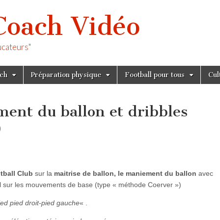
Coach Vidéo
ucateurs"
tch
Préparation physique
Football pour tous
Cul
ent du ballon et dribbles
)
tball Club
sur la
maitrise de ballon, le maniement du ballon
avec
ail sur les mouvements de base (type « méthode Coerver »)
ied pied droit-pied gauche
« .