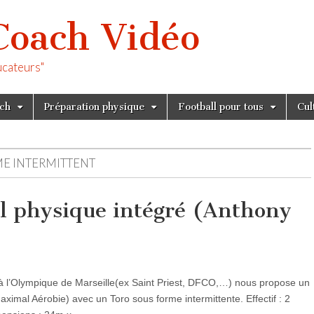
Coach Vidéo
ucateurs"
tch
Préparation physique
Football pour tous
Cul
E INTERMITTENT
il physique intégré (Anthony
à l’Olympique de Marseille(ex Saint Priest, DFCO,…) nous propose un
aximal Aérobie) avec un Toro sous forme intermittente. Effectif : 2