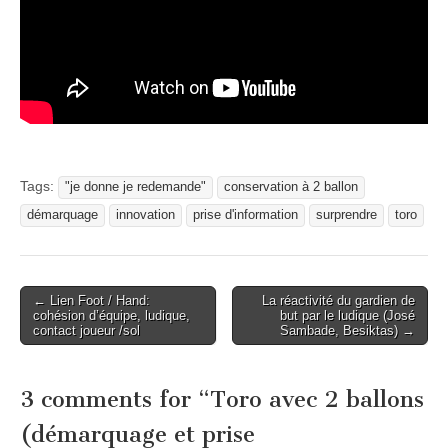
Tags:
"je donne je redemande"
conservation à 2 ballon
démarquage
innovation
prise d'information
surprendre
toro
Post
← Lien Foot / Hand:
La réactivité du gardien de
cohésion d’équipe, ludique,
but par le ludique (José
navigation
contact joueur /sol
Sambade, Besiktas) →
3 comments for “
Toro avec 2 ballons
(démarquage et prise