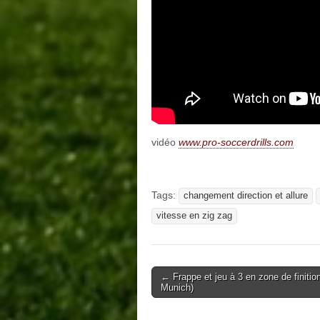
vidéo
www.pro-soccerdrills.com
Tags:
changement direction et allure
vitesse en zig zag
Post
← Frappe et jeu à 3 en zone de finitio
Munich)
navigation