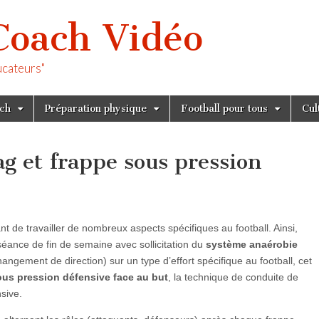
Coach Vidéo
ucateurs"
tch
Préparation physique
Football pour tous
Cul
ag et frappe sous pression
nt de travailler de nombreux aspects spécifiques au football. Ainsi,
éance de fin de semaine avec sollicitation du
système anaérobie
angement de direction) sur un type d’effort spécifique au football, cet
sous pression défensive face au but
, la technique de conduite de
nsive.