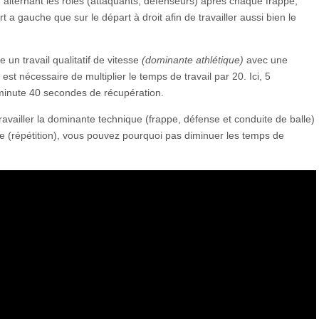
 alternant les rôles (attaquants, défenseurs) après chaque frappe,
t a gauche que sur le départ à droit afin de travailler aussi bien le
 un travail qualitatif de vitesse
(dominante athlétique)
avec une
l est nécessaire de multiplier le temps de travail par 20. Ici, 5
 minute 40 secondes de récupération.
ravailler la dominante technique (frappe, défense et conduite de balle)
ve (répétition), vous pouvez pourquoi pas diminuer les temps de