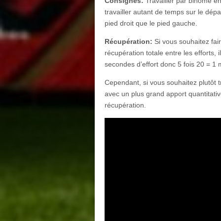
Consignes:
Travailler par binôme en
travailler autant de temps sur le dépar
pied droit que le pied gauche.
Récupération:
Si vous souhaitez faire
récupération totale entre les efforts, i
secondes d’effort donc 5 fois 20 = 1
Cependant, si vous souhaitez plutôt t
avec un plus grand apport quantitati
récupération.