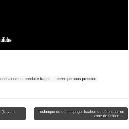
enchainement conduite-frappe
technique sous pression
n (Bayern
Technique de démarquage, fixation du défenseur en
zone de finition →