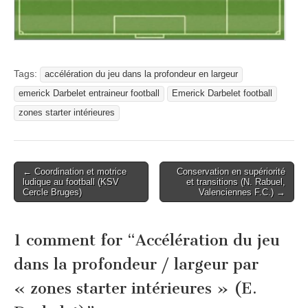
Tags:
accélération du jeu dans la profondeur en largeur
emerick Darbelet entraineur football
Emerick Darbelet football
zones starter intérieures
Post
← Coordination et motrice
Conservation en supériorité
ludique au football (KSV
et transitions (N. Rabuel,
navigation
Cercle Bruges)
Valenciennes F.C.) →
1 comment for “
Accélération du jeu
dans la profondeur / largeur par
« zones starter intérieures » (E.