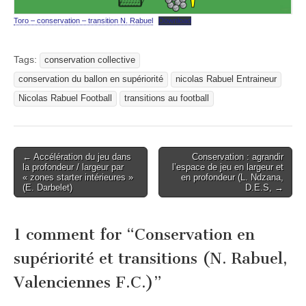
Toro – conservation – transition N. Rabuel
Download
Tags:
conservation collective
conservation du ballon en supériorité
nicolas Rabuel Entraineur
Nicolas Rabuel Football
transitions au football
Post
← Accélération du jeu dans
Conservation : agrandir
la profondeur / largeur par
l’espace de jeu en largeur et
navigation
« zones starter intérieures »
en profondeur (L. Ndzana,
(E. Darbelet)
D.E.S, →
1 comment for “
Conservation en
supériorité et transitions (N. Rabuel,
Valenciennes F.C.)
”