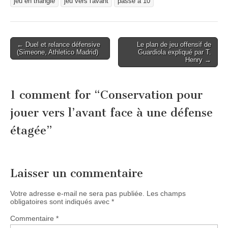
jeu en triangle
jeu vers l'avant
passe à 10
Post
← Duel et relance défensive
Le plan de jeu offensif de
(Simeone, Athletico Madrid)
Guardiola expliqué par T.
navigation
Henry →
1 comment for “
Conservation pour
jouer vers l’avant face à une défense
étagée
”
Laisser un commentaire
Votre adresse e-mail ne sera pas publiée.
Les champs
obligatoires sont indiqués avec
*
Commentaire
*