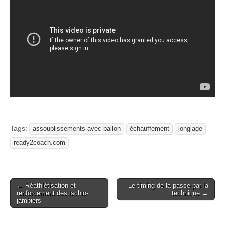
Tags:
assouplissements avec ballon
échauffement
jonglage
ready2coach.com
Post
← Réathlétisation et
Le timing de la passe par la
renforcement des ischio-
technique →
navigation
jambiers