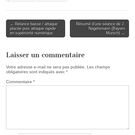
Post
← Relance basse / attaque
Résumé d’une séance de J.
placée puis attaque rapide
Nagelsmann (Bayern
navigation
en supériorité numérique.
Munich) →
Laisser un commentaire
Votre adresse e-mail ne sera pas publiée.
Les champs
obligatoires sont indiqués avec
*
Commentaire
*