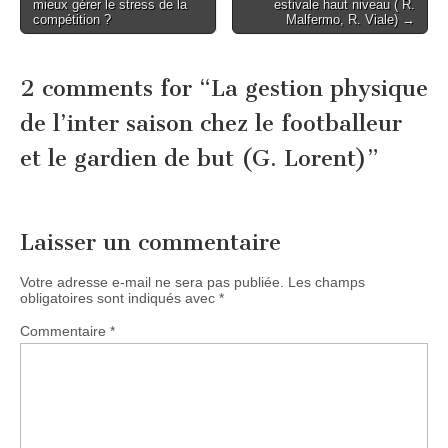
mieux gérer le stress de la
estivale haut niveau ( R.
navigation
compétition ?
Malfermo, R. Viale) →
2 comments for “
La gestion physique
de l’inter saison chez le footballeur
et le gardien de but (G. Lorent)
”
Laisser un commentaire
Votre adresse e-mail ne sera pas publiée.
Les champs
obligatoires sont indiqués avec
*
Commentaire
*