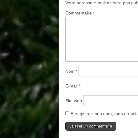
Votre adresse e-mail ne sera pas pub
Commentaire
*
Nom
*
E-mail
*
Site web
Enregistrer mon nom, mon e-mail 