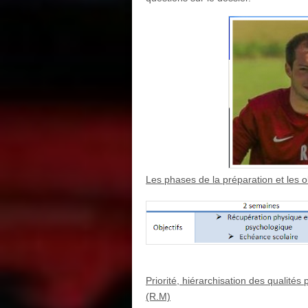
Les phases de la préparation et les o
Priorité, hiérarchisation des qualités 
(R.M)