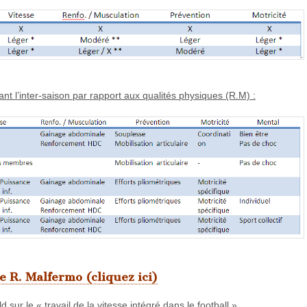
ant l’inter-saison par rapport aux qualités physiques (R.M) :
de R. Malfermo (cliquez ici)
 sur le « travail de la vitesse intégré dans le football »