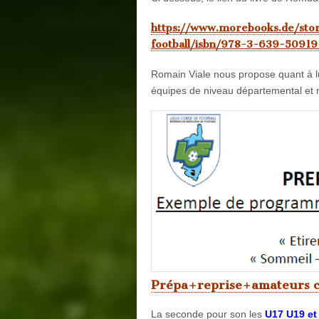
https://www.morebooks.de/sto
football/isbn/978-3-639-50919
Romain Viale nous propose quant à lu
équipes de niveau départemental et r
Prépa+reprise+amateurs cl
La seconde pour son les
U17 U19 et