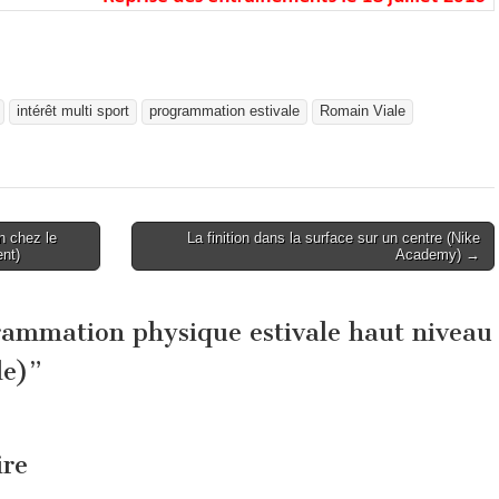
intérêt multi sport
programmation estivale
Romain Viale
n chez le
La finition dans la surface sur un centre (Nike
ent)
Academy) →
ammation physique estivale haut niveau
le)
”
ire