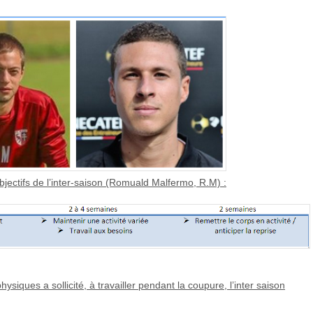
bjectifs de l’inter-saison (Romuald Malfermo, R.M) :
physiques a sollicité, à travailler pendant la coupure, l’inter saison