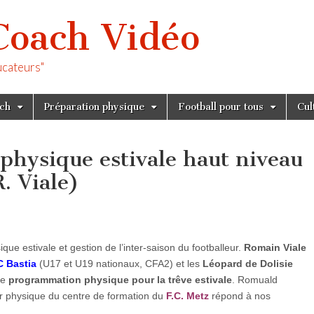
Coach Vidéo
ucateurs"
tch
Préparation physique
Football pour tous
Cul
hysique estivale haut niveau
. Viale)
ue estivale et gestion de l’inter-saison du footballeur.
Romain Viale
C Bastia
(U17 et U19 nationaux, CFA2) et les
Léopard de Dolisie
de
programmation physique pour la trêve estivale
. Romuald
r physique du centre de formation du
F.C. Metz
répond à nos