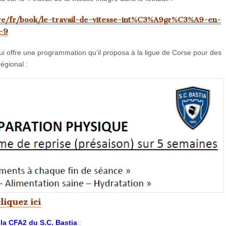
re/fr/book/le-travail-de-vitesse-int%C3%A9gr%C3%A9-en-
-9
i offre une programmation qu’il proposa à la ligue de Corse pour des
égional :
iquez ici
 la CFA2 du S.C. Bastia
: