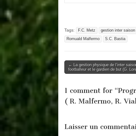
Tags:
F.C. Metz
gestion inter saison
Romuald Malfermo
S.C. Bastia
Post
← La gestion physique de l’inter saiso
footballeur et le gardien de but (G. Lor
navigation
1 comment for “
Progr
( R. Malfermo, R. Via
Laisser un commenta