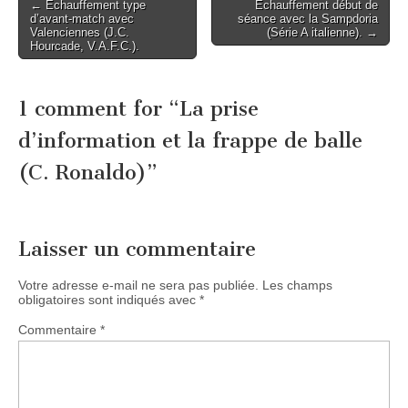
Post
← Echauffement type
Echauffement début de
d’avant-match avec
séance avec la Sampdoria
navigation
Valenciennes (J.C.
(Série A italienne). →
Hourcade, V.A.F.C.).
1 comment for “
La prise
d’information et la frappe de balle
(C. Ronaldo)
”
Laisser un commentaire
Votre adresse e-mail ne sera pas publiée.
Les champs
obligatoires sont indiqués avec
*
Commentaire
*