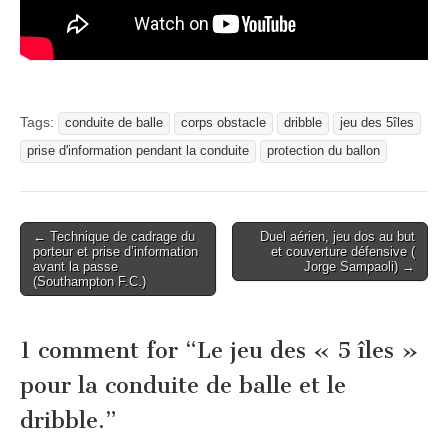
Tags:
conduite de balle
corps obstacle
dribble
jeu des 5îles
prise d'information pendant la conduite
protection du ballon
Post
← Technique de cadrage du
Duel aérien, jeu dos au but
porteur et prise d’information
et couverture défensive (
navigation
avant la passe
Jorge Sampaoli) →
(Southampton F.C.)
1 comment for “
Le jeu des « 5 îles »
pour la conduite de balle et le
dribble.
”