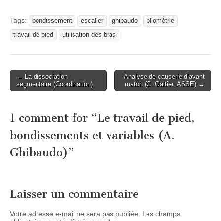
Tags:
bondissement
escalier
ghibaudo
pliométrie
travail de pied
utilisation des bras
Post
← La dissociation
Analyse de causerie d’avant
segmentaire (Coordination)
match (C. Galtier, ASSE) →
navigation
1 comment for “
Le travail de pied,
bondissements et variables (A.
Ghibaudo)
”
Laisser un commentaire
Votre adresse e-mail ne sera pas publiée.
Les champs