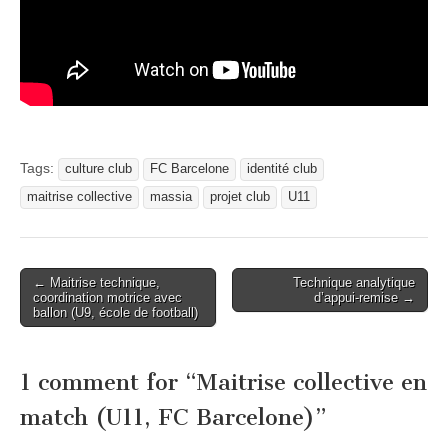
Tags:
culture club
FC Barcelone
identité club
maitrise collective
massia
projet club
U11
Post
← Maitrise technique,
Technique analytique
coordination motrice avec
d’appui-remise →
navigation
ballon (U9, école de football)
1 comment for “
Maitrise collective en
match (U11, FC Barcelone)
”