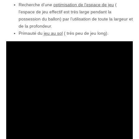
Recherche d’une
optimisation de l’espace de jeu
(
l’espace de jeu effectif est très large pendant la
possession du ballon) par l’utilisation de toute la largeur et
de la profondeur.
Primauté du
jeu au sol
( très peu de jeu long).