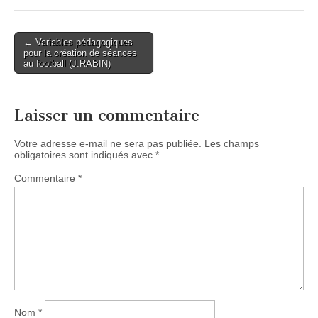
Post
← Variables pédagogiques
pour la création de séances
navigation
au football (J.RABIN)
Laisser un commentaire
Votre adresse e-mail ne sera pas publiée.
Les champs
obligatoires sont indiqués avec
*
Commentaire
*
Nom
*