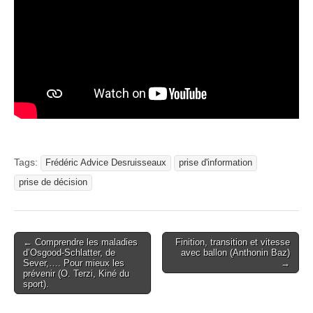
Tags:
Frédéric Advice Desruisseaux
prise d'information
prise de décision
Post
← Comprendre les maladies
Finition, transition et vitesse
d’Osgood-Schlatter, de
avec ballon (Anthonin Baz)
navigation
Sever,…. Pour mieux les
→
prévenir (O. Terzi, Kiné du
sport).