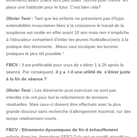
étirements avant 10ans sont peu utiles hormis pour mettre en
place une habitude pour le futur. C’est bien cela?
Olivier Terzi :
Tant que les enfants ne présentent pas d’hypo
extensibilités musculaires liées à la croissance le travail de la
souplesse est inutile en effet avant 10 ans mais rien n’empêche
à l’éducateur compétent d’initier les jeunes footballeur(se)s à la
pratique des étirements . Mieux vaut inculquer les bonnes
pratiques le plus tôt possible !
FBCV :
Il est préférable pour vous de s étirer 1 à 2h après la
séance. Par conséquent,
il y a t il une utilité de s’étirer juste
à la fin de séance ?
Olivier Terzi :
Les étirements post exercices ne sont pas
interdits s’ils ont pour but le relâchement de tensions
résiduelles. Mais ceux-ci doivent être effectués avec la plus
grande douceur sans recherche d’allongement maximal, sur des
temps relativement courts .
FBCV :
Etirements dynamiques de fin d échauffement
prônés dans les formations FFF? Cela est un positif négatif ou