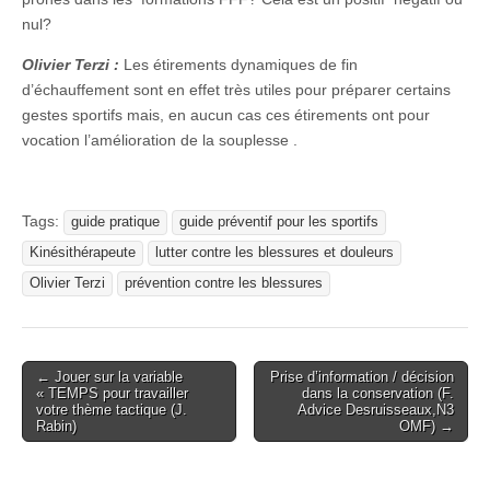
nul?
Olivier Terzi :
Les étirements dynamiques de fin
d’échauffement sont en effet très utiles pour préparer certains
gestes sportifs mais, en aucun cas ces étirements ont pour
vocation l’amélioration de la souplesse .
Tags:
guide pratique
guide préventif pour les sportifs
Kinésithérapeute
lutter contre les blessures et douleurs
Olivier Terzi
prévention contre les blessures
Post
← Jouer sur la variable
Prise d’information / décision
« TEMPS pour travailler
dans la conservation (F.
navigation
votre thème tactique (J.
Advice Desruisseaux,N3
Rabin)
OMF) →