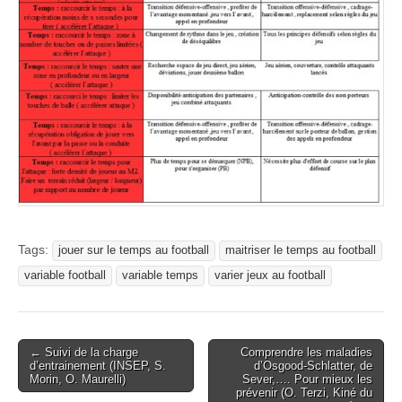
Tags:
jouer sur le temps au football
maitriser le temps au football
variable football
variable temps
varier jeux au football
Post
← Suivi de la charge
Comprendre les maladies
d’entrainement (INSEP, S.
d’Osgood-Schlatter, de
navigation
Morin, O. Maurelli)
Sever,…. Pour mieux les
prévenir (O. Terzi, Kiné du