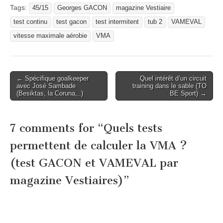
Tags:
45/15
Georges GACON
magazine Vestiaire
test continu
test gacon
test intermitent
tub 2
VAMEVAL
vitesse maximale aérobie
VMA
Post
← Spécifique goalkeeper
Quel intérêt d’un circuit
avec José Sambade
training dans le sable (TO
navigation
(Besiktas, la Coruna,..)
BE Sport) →
7 comments for “
Quels tests
permettent de calculer la VMA ?
(test GACON et VAMEVAL par
magazine Vestiaires)
”