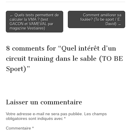
Post
← Quels tests permettent de
Comment améliorer sa
calculer la VMA ? (test
foulée? (To be sport / E.
navigation
GACON et VAMEVAL par
David) →
magazine Vestiaires)
8 comments for “
Quel intérêt d’un
circuit training dans le sable (TO BE
Sport)
”
Laisser un commentaire
Votre adresse e-mail ne sera pas publiée.
Les champs
obligatoires sont indiqués avec
*
Commentaire
*