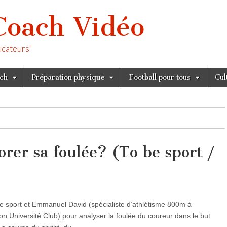
Coach Vidéo
ucateurs"
tch
Préparation physique
Football pour tous
Cul
er sa foulée? (To be sport /
 be sport et Emmanuel David (spécialiste d’athlétisme 800m à
on Université Club) pour analyser la foulée du coureur dans le but