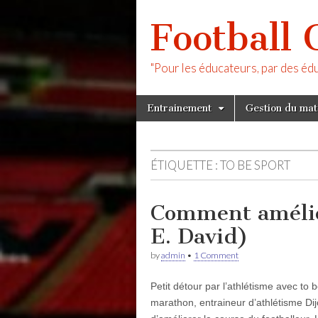
Football 
"Pour les éducateurs, par des éd
Skip
Main
Entrainement
Gestion du ma
to
menu
content
ÉTIQUETTE :
TO BE SPORT
Comment amélior
E. David)
by
admin
•
1 Comment
Petit détour par l’athlétisme avec to
marathon, entraineur d’athlétisme Dij