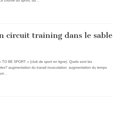
 La course du sprint, du…
n circuit training dans le sable
a « TO BE SPORT » (club de sport en ligne). Quels sont les
sables? augmentation du travail musculation. augmentation du temps
e un…