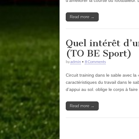
d’améliorer la course du footballeur.
Read more →
Quel intérêt d’u
(TO BE Sport)
by
admin
•
8 Comments
Circuit training dans le sable avec l
caractéristiques du travail dans le 
d’appui au sol. oblige le corps à fair
Read more →